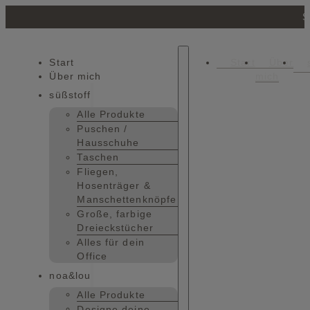
S
Start
Start
Über
Über mich
mich
süßstoff
Alle Produkte
Puschen /
Hausschuhe
Taschen
Fliegen,
Hosenträger &
Manschettenknöpfe
Große, farbige
Dreieckstücher
Alles für dein
Office
noa&lou
Alle Produkte
Designe deine