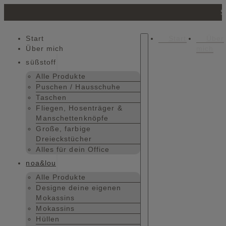
S
Start
Start
Über
Über mich
mich
süßstoff
Alle Produkte
Puschen / Hausschuhe
Taschen
Fliegen, Hosenträger &
Manschettenknöpfe
Große, farbige
Dreieckstücher
Alles für dein Office
noa&lou
Alle Produkte
Designe deine eigenen
Mokassins
Mokassins
Hüllen