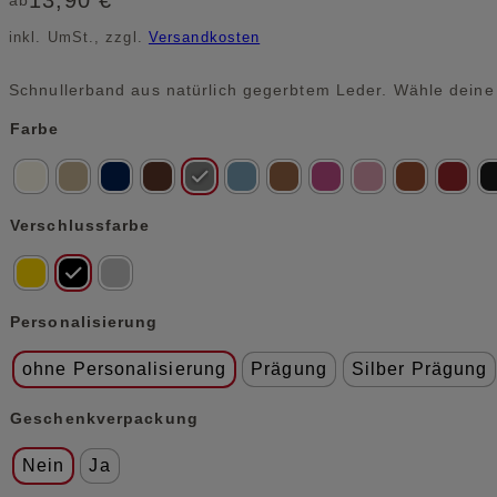
13,90
€
ab
inkl. UmSt., zzgl.
Versandkosten
Schnullerband aus natürlich gegerbtem Leder. Wähle dein
Alternative:
Farbe
Verschlussfarbe
Personalisierung
ohne Personalisierung
Prägung
Silber Prägung
Geschenkverpackung
Nein
Ja