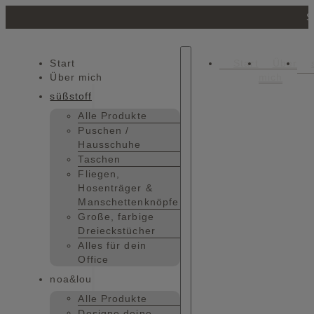
S
Start
Start
Über
Über mich
mich
süßstoff
Alle Produkte
Puschen /
Hausschuhe
Taschen
Fliegen,
Hosenträger &
Manschettenknöpfe
Große, farbige
Dreieckstücher
Alles für dein
Office
noa&lou
Alle Produkte
Designe deine