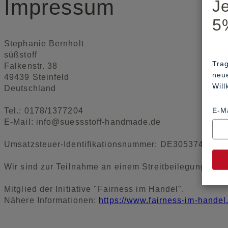
Impressum
J
5
Stephanie Bernholt
süßstoff
Trag
Falkenstr. 38
neu
49439 Steinfeld
Wil
Deutschland
Tel.: 0178/1377204
E-M
E-Mail: info@suessstoff-handmade.de
Umsatzsteuer-Identifikationsnummer: DE305374868
Wir sind zur Teilnahme an einem Streitbeilegungsverfa
Mitglied der Initiative "Fairness im Handel".
Nähere Informationen:
https://www.fairness-im-handel