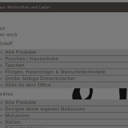
us Wollstoffen und Leder
art
er mich
ßstoff
Alle Produkte
Puschen / Hausschuhe
Taschen
Fliegen, Hosenträger & Manschettenknöpfe
Große, farbige Dreieckstücher
Alles für dein Office
a&lou
Alle Produkte
Designe deine eigenen Mokassins
Mokassins
Hüllen