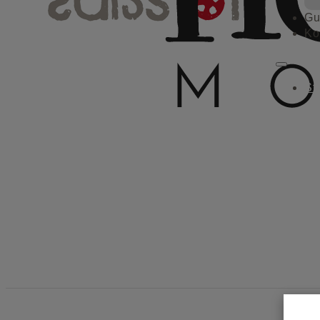
Gu
Ko
St