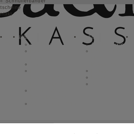
Schnullerbänder
tscheine
ntakt
art
Über
süßstoff
noa&lou
G
mich
Alle Produkte
Alle Produkte
Puschen /
Designe deine
Hausschuhe
eigenen
Taschen
Mokassins
Fliegen,
Mokassins
Hosenträger &
Hüllen
Manschettenknöpfe
Schnullerbänder
Große, farbige
Dreieckstücher
Alles für dein Office