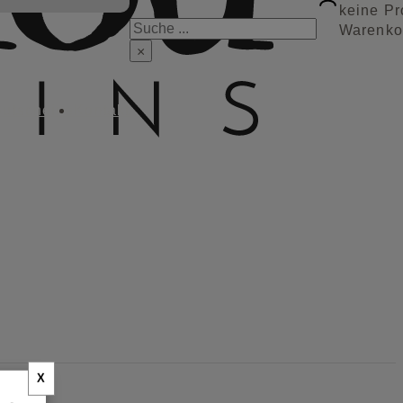
keine Pr
Suchen
Warenko
×
utscheine
Kontakt
X