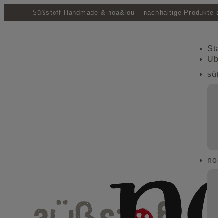
Süßstoff Handmade & noa&lou – nachhaltige Produkte a
St
Üb
sü
no