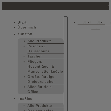
S
Start
Start
Über
Über mich
mich
süßstoff
Alle Produkte
Puschen /
Hausschuhe
Taschen
Fliegen,
Hosenträger &
Manschettenknöpfe
Große, farbige
Dreieckstücher
Alles für dein
Office
noa&lou
Alle Produkte
Designe deine