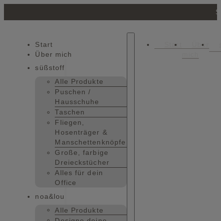
S
Start
Start
Über
Über mich
mich
süßstoff
Alle Produkte
Puschen /
Hausschuhe
Taschen
Fliegen,
Hosenträger &
Manschettenknöpfe
Große, farbige
Dreieckstücher
Alles für dein
Office
noa&lou
Alle Produkte
Designe deine