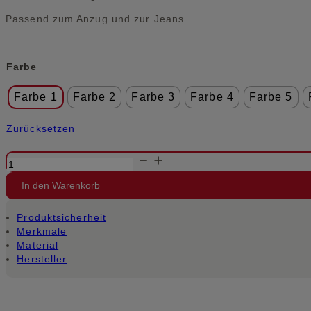
Passend zum Anzug und zur Jeans.
Alternative:
Farbe
Farbe 1
Farbe 2
Farbe 3
Farbe 4
Farbe 5
Zurücksetzen
Hosenträger
aus
Leder
In den Warenkorb
Menge
Produktsicherheit
Merkmale
Material
Hersteller