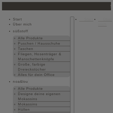
S
Start
Start
Über
Über mich
mich
süßstoff
Alle Produkte
Puschen / Hausschuhe
Taschen
Fliegen, Hosenträger &
Manschettenknöpfe
Große, farbige
Dreieckstücher
Alles für dein Office
noa&lou
Alle Produkte
Designe deine eigenen
Mokassins
Mokassins
Hüllen