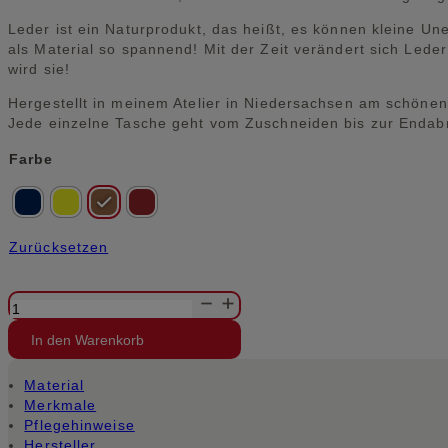
Leder ist ein Naturprodukt, das heißt, es können kleine U
als Material so spannend! Mit der Zeit verändert sich Led
wird sie!
Hergestellt in meinem Atelier in Niedersachsen am schönen
Jede einzelne Tasche geht vom Zuschneiden bis zur Enda
Alternative:
Farbe
Zurücksetzen
Crossbodybag
Menge
In den Warenkorb
Material
Merkmale
Pflegehinweise
Hersteller